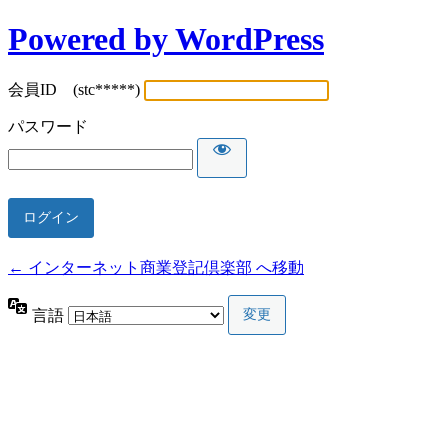
Powered by WordPress
会員ID (stc*****)
パスワード
← インターネット商業登記倶楽部 へ移動
言語