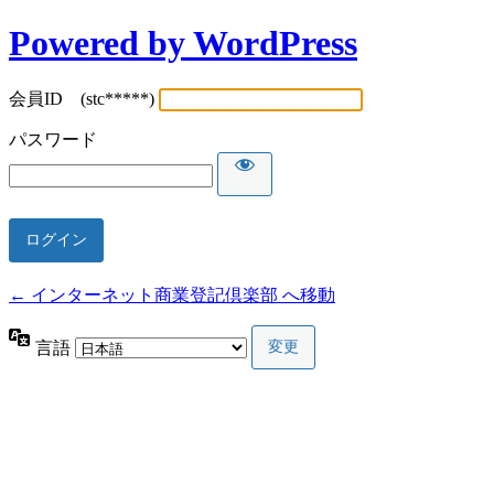
Powered by WordPress
会員ID (stc*****)
パスワード
← インターネット商業登記倶楽部 へ移動
言語