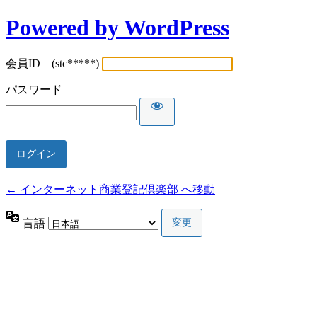
Powered by WordPress
会員ID (stc*****)
パスワード
← インターネット商業登記倶楽部 へ移動
言語