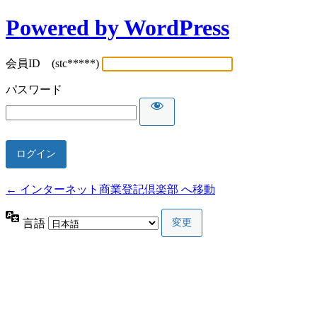
Powered by WordPress
会員ID (stc*****)
パスワード
← インターネット商業登記倶楽部 へ移動
言語