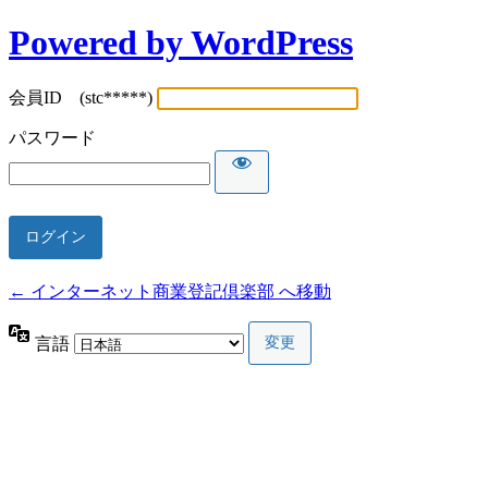
Powered by WordPress
会員ID (stc*****)
パスワード
← インターネット商業登記倶楽部 へ移動
言語