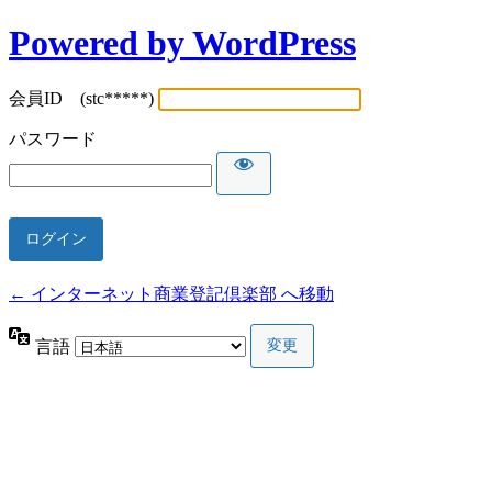
Powered by WordPress
会員ID (stc*****)
パスワード
← インターネット商業登記倶楽部 へ移動
言語