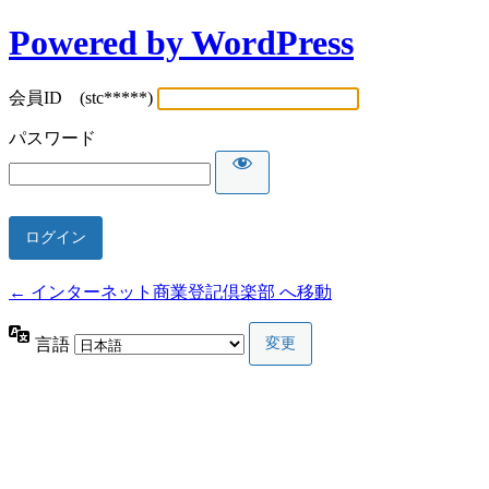
Powered by WordPress
会員ID (stc*****)
パスワード
← インターネット商業登記倶楽部 へ移動
言語