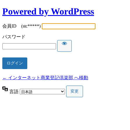
Powered by WordPress
会員ID (stc*****)
パスワード
← インターネット商業登記倶楽部 へ移動
言語