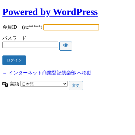
Powered by WordPress
会員ID (stc*****)
パスワード
← インターネット商業登記倶楽部 へ移動
言語