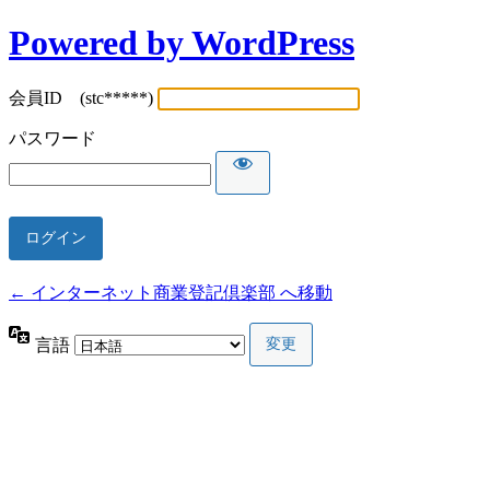
Powered by WordPress
会員ID (stc*****)
パスワード
← インターネット商業登記倶楽部 へ移動
言語