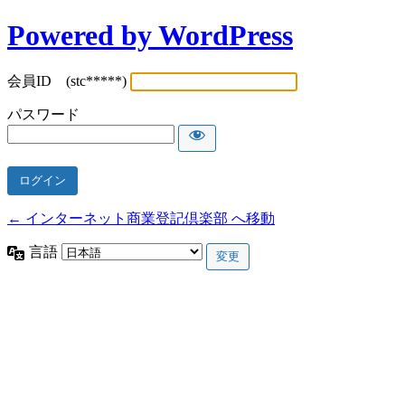
Powered by WordPress
会員ID (stc*****)
パスワード
← インターネット商業登記倶楽部 へ移動
言語