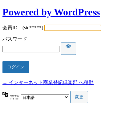
Powered by WordPress
会員ID (stc*****)
パスワード
← インターネット商業登記倶楽部 へ移動
言語