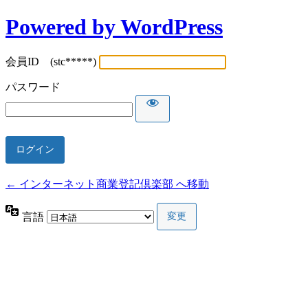
Powered by WordPress
会員ID (stc*****)
パスワード
← インターネット商業登記倶楽部 へ移動
言語