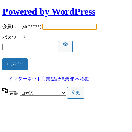
Powered by WordPress
会員ID (stc*****)
パスワード
← インターネット商業登記倶楽部 へ移動
言語