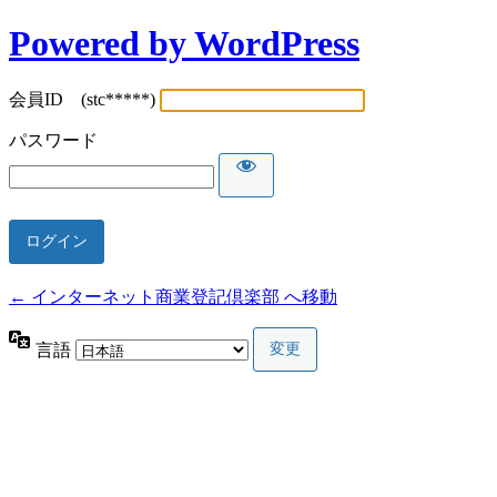
Powered by WordPress
会員ID (stc*****)
パスワード
← インターネット商業登記倶楽部 へ移動
言語