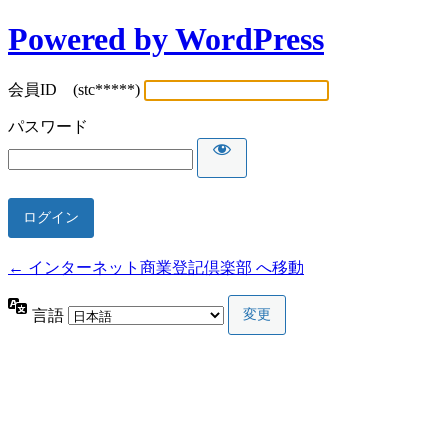
Powered by WordPress
会員ID (stc*****)
パスワード
← インターネット商業登記倶楽部 へ移動
言語