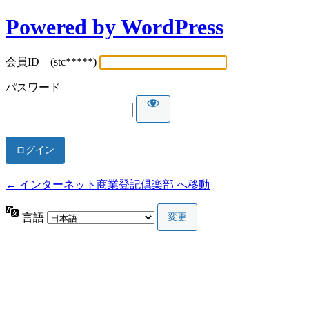
Powered by WordPress
会員ID (stc*****)
パスワード
← インターネット商業登記倶楽部 へ移動
言語