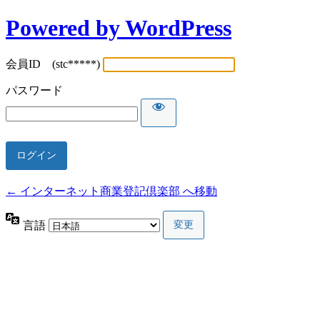
Powered by WordPress
会員ID (stc*****)
パスワード
← インターネット商業登記倶楽部 へ移動
言語