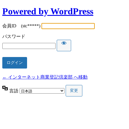
Powered by WordPress
会員ID (stc*****)
パスワード
← インターネット商業登記倶楽部 へ移動
言語