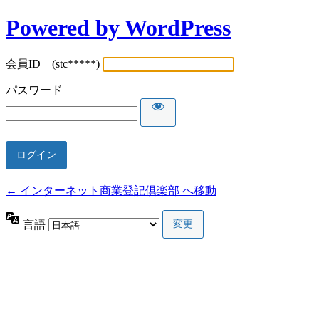
Powered by WordPress
会員ID (stc*****)
パスワード
← インターネット商業登記倶楽部 へ移動
言語