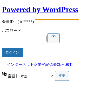
Powered by WordPress
会員ID (stc*****)
パスワード
← インターネット商業登記倶楽部 へ移動
言語