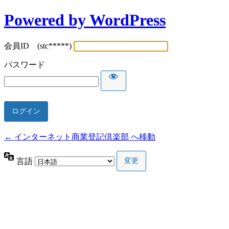
Powered by WordPress
会員ID (stc*****)
パスワード
← インターネット商業登記倶楽部 へ移動
言語