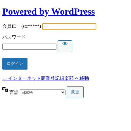
Powered by WordPress
会員ID (stc*****)
パスワード
← インターネット商業登記倶楽部 へ移動
言語