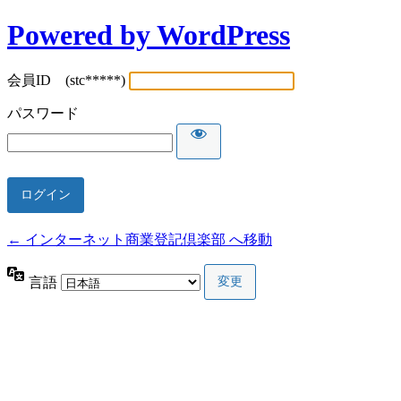
Powered by WordPress
会員ID (stc*****)
パスワード
← インターネット商業登記倶楽部 へ移動
言語