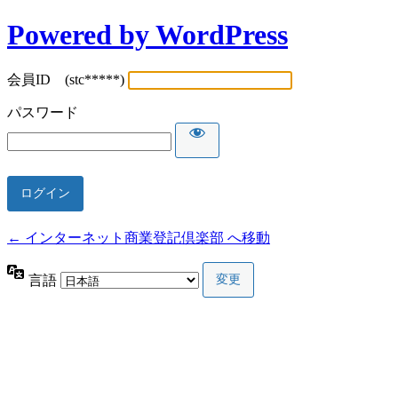
Powered by WordPress
会員ID (stc*****)
パスワード
← インターネット商業登記倶楽部 へ移動
言語