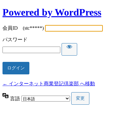
Powered by WordPress
会員ID (stc*****)
パスワード
← インターネット商業登記倶楽部 へ移動
言語