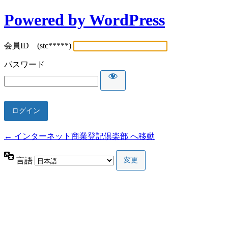
Powered by WordPress
会員ID (stc*****)
パスワード
← インターネット商業登記倶楽部 へ移動
言語