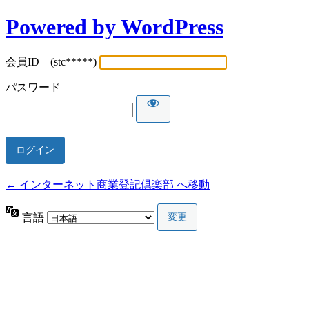
Powered by WordPress
会員ID (stc*****)
パスワード
← インターネット商業登記倶楽部 へ移動
言語