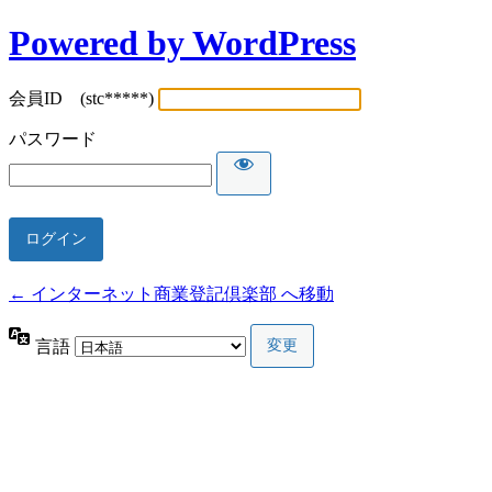
Powered by WordPress
会員ID (stc*****)
パスワード
← インターネット商業登記倶楽部 へ移動
言語