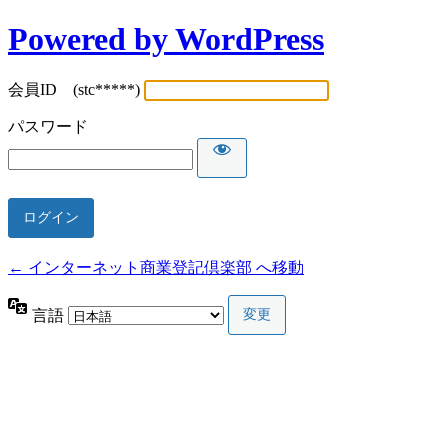
Powered by WordPress
会員ID (stc*****)
パスワード
← インターネット商業登記倶楽部 へ移動
言語