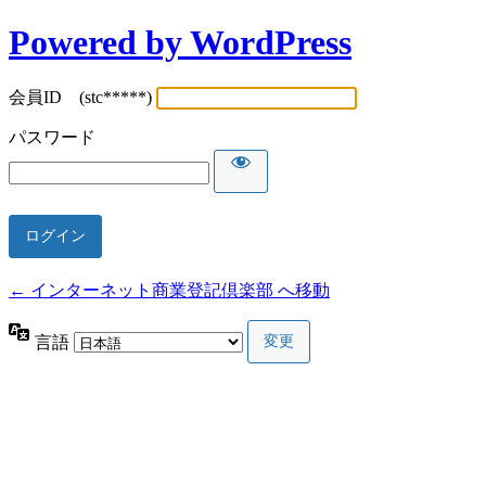
Powered by WordPress
会員ID (stc*****)
パスワード
← インターネット商業登記倶楽部 へ移動
言語