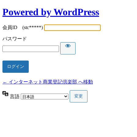
Powered by WordPress
会員ID (stc*****)
パスワード
← インターネット商業登記倶楽部 へ移動
言語