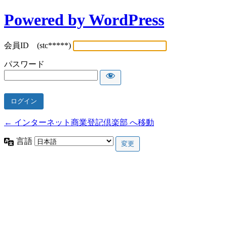
Powered by WordPress
会員ID (stc*****)
パスワード
← インターネット商業登記倶楽部 へ移動
言語