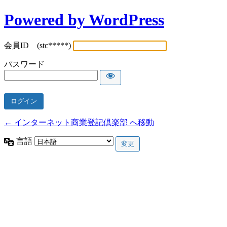
Powered by WordPress
会員ID (stc*****)
パスワード
← インターネット商業登記倶楽部 へ移動
言語