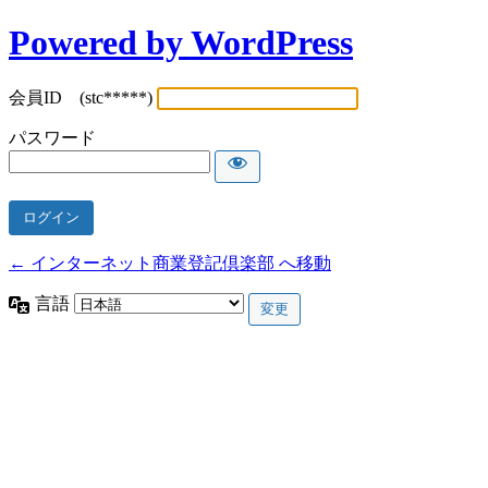
Powered by WordPress
会員ID (stc*****)
パスワード
← インターネット商業登記倶楽部 へ移動
言語