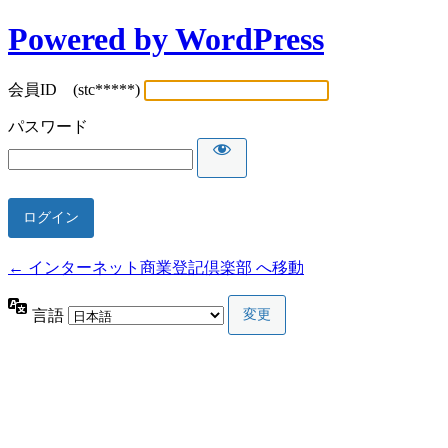
Powered by WordPress
会員ID (stc*****)
パスワード
← インターネット商業登記倶楽部 へ移動
言語