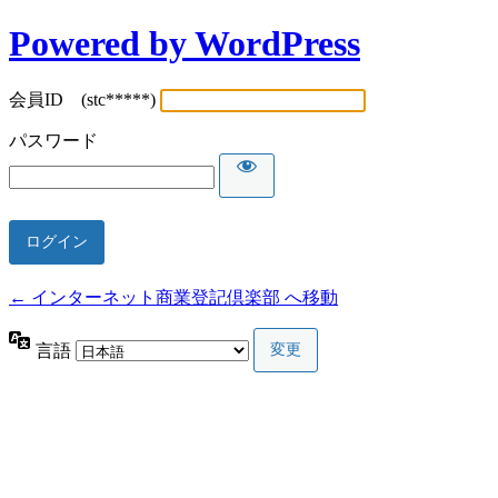
Powered by WordPress
会員ID (stc*****)
パスワード
← インターネット商業登記倶楽部 へ移動
言語