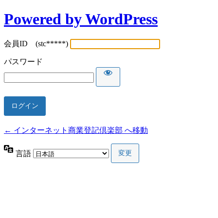
Powered by WordPress
会員ID (stc*****)
パスワード
← インターネット商業登記倶楽部 へ移動
言語