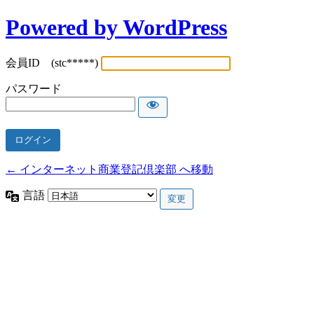
Powered by WordPress
会員ID (stc*****)
パスワード
← インターネット商業登記倶楽部 へ移動
言語