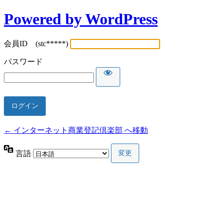
Powered by WordPress
会員ID (stc*****)
パスワード
← インターネット商業登記倶楽部 へ移動
言語