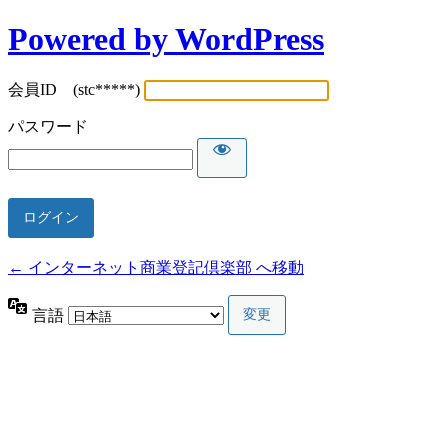
Powered by WordPress
会員ID (stc*****)
パスワード
← インターネット商業登記倶楽部 へ移動
言語