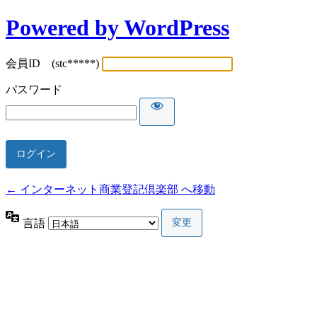
Powered by WordPress
会員ID (stc*****)
パスワード
← インターネット商業登記倶楽部 へ移動
言語