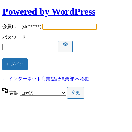
Powered by WordPress
会員ID (stc*****)
パスワード
← インターネット商業登記倶楽部 へ移動
言語