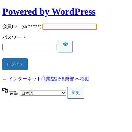
Powered by WordPress
会員ID (stc*****)
パスワード
← インターネット商業登記倶楽部 へ移動
言語