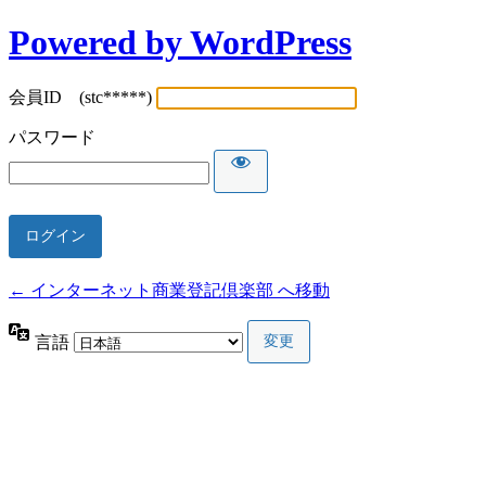
Powered by WordPress
会員ID (stc*****)
パスワード
← インターネット商業登記倶楽部 へ移動
言語