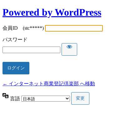
Powered by WordPress
会員ID (stc*****)
パスワード
← インターネット商業登記倶楽部 へ移動
言語