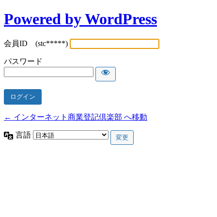
Powered by WordPress
会員ID (stc*****)
パスワード
← インターネット商業登記倶楽部 へ移動
言語