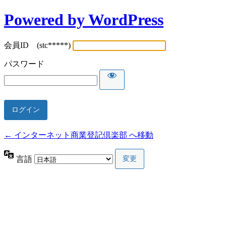
Powered by WordPress
会員ID (stc*****)
パスワード
← インターネット商業登記倶楽部 へ移動
言語