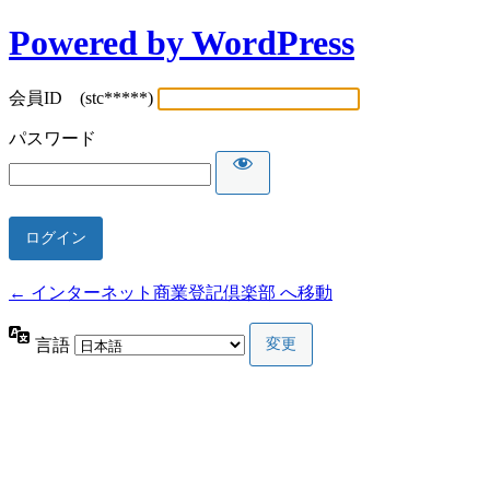
Powered by WordPress
会員ID (stc*****)
パスワード
← インターネット商業登記倶楽部 へ移動
言語