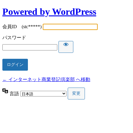
Powered by WordPress
会員ID (stc*****)
パスワード
← インターネット商業登記倶楽部 へ移動
言語